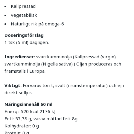
Kallpressad
Vegetabilisk
Naturligt rik på omega-6
Doseringsförslag
1 tsk (5 ml) dagligen.
Ingredienser:
svartkumminolja (Kallpressad (virgin)
svartkumminolja (Nigella sativa).) Oljan produceras och
framställs i Europa.
Viktigt:
Förvaras torrt, svalt (i rumstemperatur) och ej i
direkt solljus.
Näringsinnehåll 60 ml
Energi: 520 kcal 2176 kJ
Fett: 57,78 g, varav mättad fett 8g
Kolhydrater: 0 g
Protein: 0 g