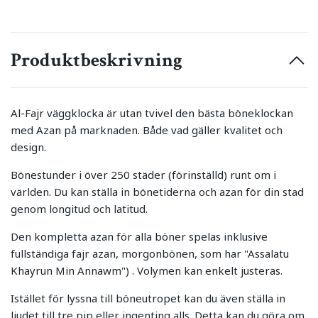
Produktbeskrivning
Al-Fajr väggklocka är utan tvivel den bästa böneklockan
med Azan på marknaden. Både vad gäller kvalitet och
design.
Bönestunder i över 250 städer (förinställd) runt om i
världen. Du kan ställa in bönetiderna och azan för din stad
genom longitud och latitud.
Den kompletta azan för alla böner spelas inklusive
fullständiga fajr azan, morgonbönen, som har "Assalatu
Khayrun Min Annawm") . Volymen kan enkelt justeras.
Istället för lyssna till böneutropet kan du även ställa in
ljudet till tre pip eller ingenting alls. Detta kan du göra om