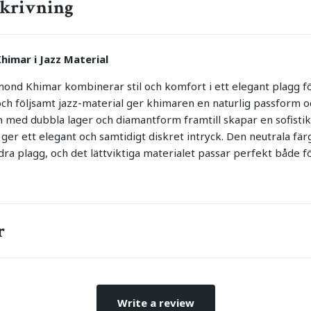
krivning
imar i Jazz Material
d Khimar kombinerar stil och komfort i ett elegant plagg för a
och följsamt jazz-material ger khimaren en naturlig passform o
 med dubbla lager och diamantform framtill skapar en sofisti
t ger ett elegant och samtidigt diskret intryck. Den neutrala fä
ra plagg, och det lättviktiga materialet passar perfekt både 
r
Write a review