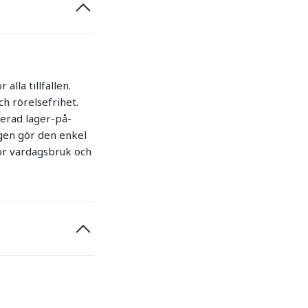
lla tillfällen.
ch rörelsefrihet.
kerad lager-på-
rgen gör den enkel
för vardagsbruk och