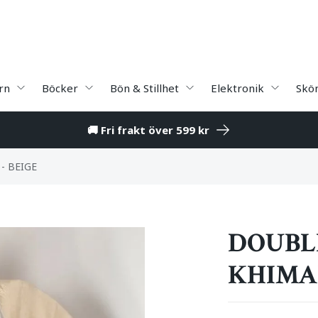
rn
Böcker
Bön & Stillhet
Elektronik
Skö
🚚 Fri frakt över 599 kr
- BEIGE
DOUBL
KHIMAR