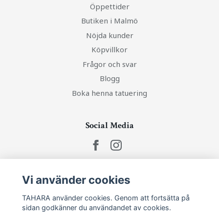
Öppettider
Butiken i Malmö
Nöjda kunder
Köpvillkor
Frågor och svar
Blogg
Boka henna tatuering
Social Media
Vi använder cookies
Ta del av senaste nytt och unika erbjudanden!
TAHARA använder cookies. Genom att fortsätta på
sidan godkänner du användandet av cookies.
Prenumerera