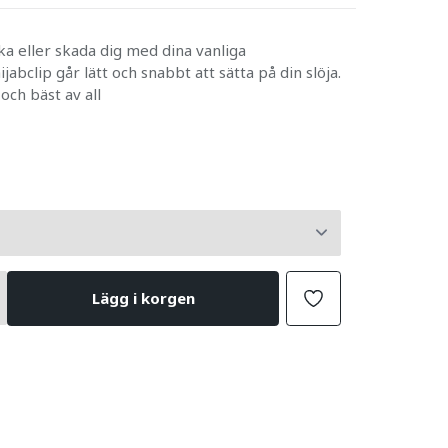
ka eller skada dig med dina vanliga
jabclip går lätt och snabbt att sätta på din slöja.
 och bäst av all
Lägg i korgen