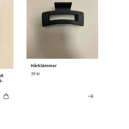
Hårklämmor
39 kr
ll
3-