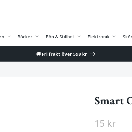
rn
Böcker
Bön & Stillhet
Elektronik
Skö
🚚 Fri frakt över 599 kr
Smart C
15 kr