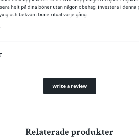
usera helt på dina böner utan någon obehag. Investera i denn
yxig och bekväm böne ritual varje gång.
.
r
Write a review
Relaterade produkter