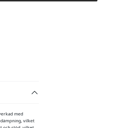
lverkad med
 dämpning, vilket
och stöd, vilket