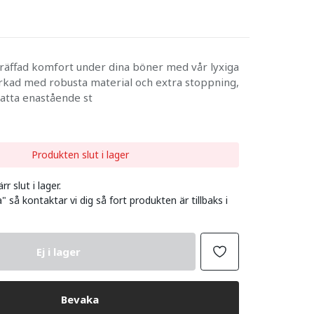
räffad komfort under dina böner med vår lyxiga
rkad med robusta material och extra stoppning,
tta enastående st
Produkten slut i lager
r slut i lager.
" så kontaktar vi dig så fort produkten är tillbaks i
Ej i lager
Bevaka