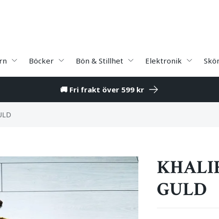
rn
Böcker
Bön & Stillhet
Elektronik
Skö
🚚 Fri frakt över 599 kr
ULD
KHALI
GULD