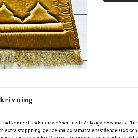
krivning
äffad komfort under dina böner med vår lyxiga bönamatta. Til
ch extra stoppning, ger denna bönamatta enastående stöd och
kväm böneupplevelse. Den extra stoppningen erbjuder mjukhet 