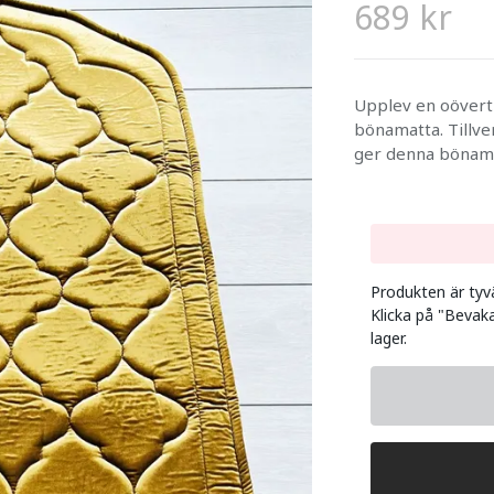
689 kr
Upplev en oövert
bönamatta. Tillve
ger denna bönama
Produkten är tyvär
Klicka på "Bevaka
lager.