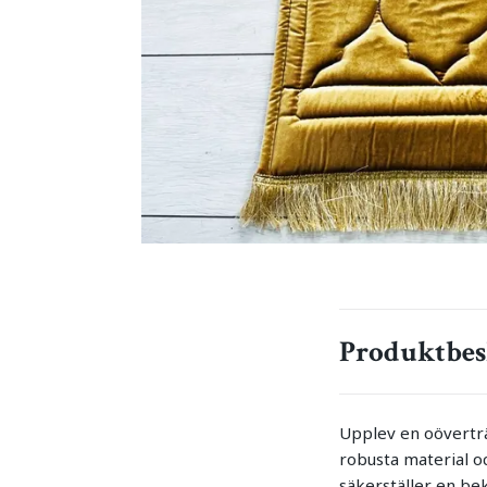
Produktbes
Upplev en oövertr
robusta material o
säkerställer en be