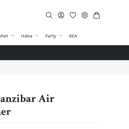
nhet
Hälsa
Party
REA
anzibar Air
ner