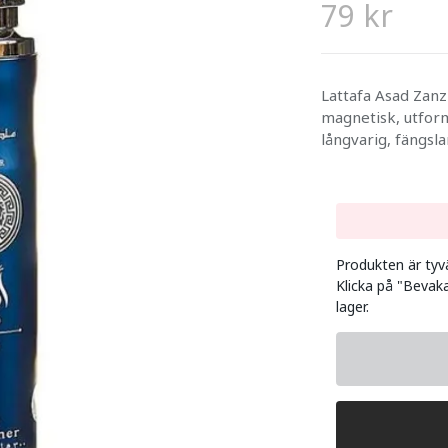
79 kr
Lattafa Asad Zanz
magnetisk, utform
långvarig, fängsl
Produkten är tyvär
Klicka på "Bevaka
lager.