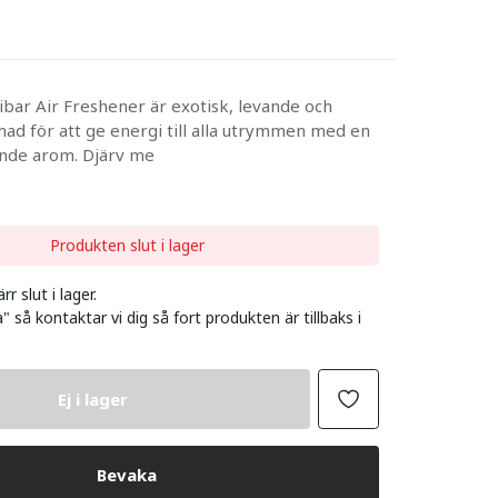
ibar Air Freshener är exotisk, levande och
ad för att ge energi till alla utrymmen med en
ande arom. Djärv me
Produkten slut i lager
r slut i lager.
" så kontaktar vi dig så fort produkten är tillbaks i
Ej i lager
Bevaka