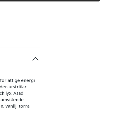
för att ge energi
den utstrålar
h lyx. Asad
framstående
, vanilj, torra