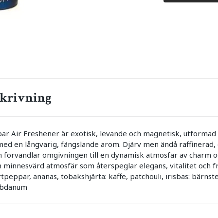
krivning
bar Air Freshener är exotisk, levande och magnetisk, utformad 
 med en långvarig, fängslande arom. Djärv men ändå raffinerad, 
h förvandlar omgivningen till en dynamisk atmosfär av charm oc
 minnesvärd atmosfär som återspeglar elegans, vitalitet och 
tpeppar, ananas, tobakshjärta: kaffe, patchouli, irisbas: bärnsten
labdanum