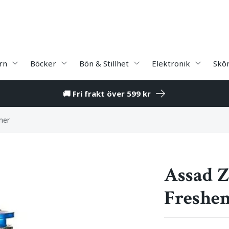
rn
Böcker
Bön & Stillhet
Elektronik
Skö
🚚 Fri frakt över 599 kr
ner
Assad Z
Freshe