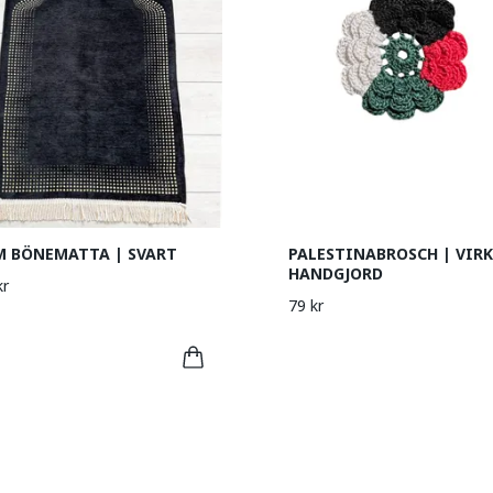
M BÖNEMATTA | SVART
PALESTINABROSCH | VIR
HANDGJORD
kr
79 kr