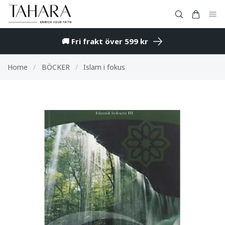
🚚 Fri frakt över 599 kr
Home
/
BÖCKER
/
Islam i fokus