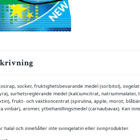
krivning
osirap, socker, fruktighetsbevarande medel (sorbitol), oxgelati
yra), surhetsreglerande medel (kalciumcitrat, natriummalater, t
in), frukt- och växtkoncentrat (spirulina, äpple, morot, blåbär,
rta vinbär), aromer, ytbehandlingsmedel (carnaubavax). Kan inne
halal och innehåller inte svinigelatin eller svinprodukter.