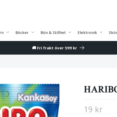
rn
Böcker
Bön & Stillhet
Elektronik
Skö
🚚 Fri frakt över 599 kr
HARIB
19 kr