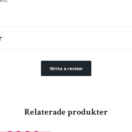
rrt.
r
Write a review
Relaterade produkter