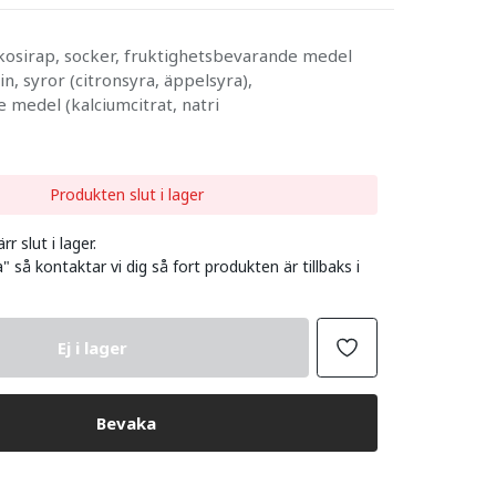
kosirap, socker, fruktighetsbevarande medel
in, syror (citronsyra, äppelsyra),
 medel (kalciumcitrat, natri
Produkten slut i lager
r slut i lager.
" så kontaktar vi dig så fort produkten är tillbaks i
Ej i lager
Bevaka