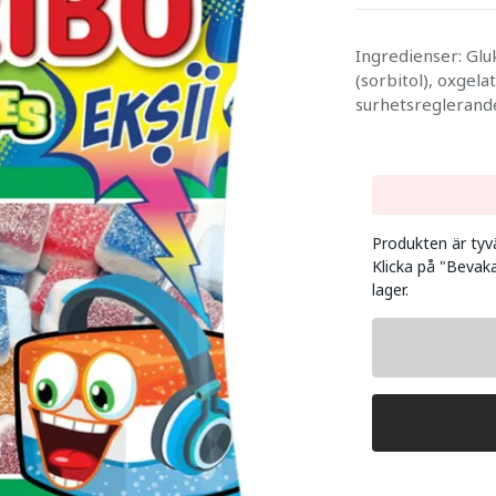
Ingredienser: Glu
(sorbitol), oxgelat
surhetsreglerande
Produkten är tyvär
Klicka på "Bevaka
lager.