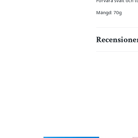
Förvara svalt och to
Mängd: 70g
Recensione