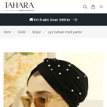
🚚 Fri frakt över 599 kr
Hem
/
DAM
/
Slöjor
/
Lyx turban med pärlor