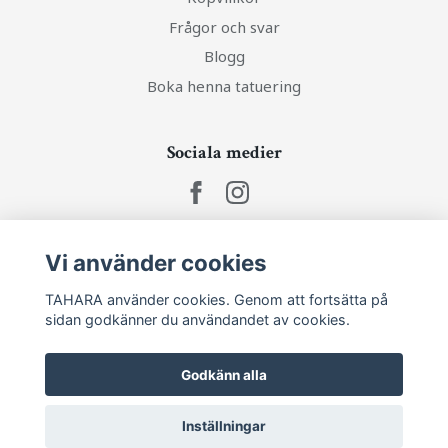
Frågor och svar
Blogg
Boka henna tatuering
Sociala medier
Vi använder cookies
Ta del av senaste nytt och unika erbjudanden!
TAHARA använder cookies. Genom att fortsätta på
sidan godkänner du användandet av cookies.
Prenumerera
Godkänn alla
Inställningar