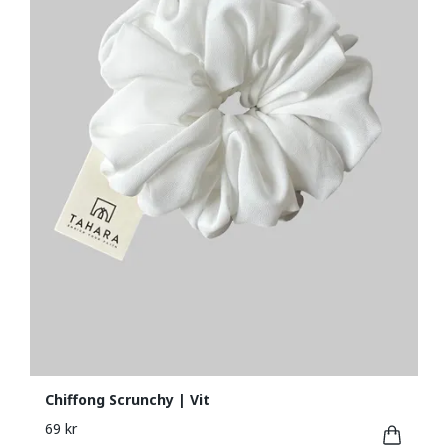
Chiffong Scrunchy | Vit
69 kr