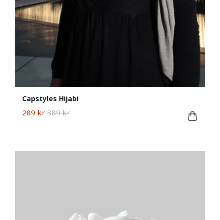
Capstyles Hijabi
289 kr
389 kr