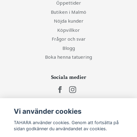
Öppettider
Butiken i Malmö
Nöjda kunder
Köpvillkor
Frågor och svar
Blogg
Boka henna tatuering
Sociala medier
Vi använder cookies
Ta del av senaste nytt och unika erbjudanden!
TAHARA använder cookies. Genom att fortsätta på
sidan godkänner du användandet av cookies.
Prenumerera