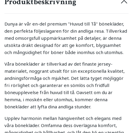
Produktbeskrivning
Dunya är vår en-del premium "Huvud till Tå" bönekläder,
den perfekta följeslagaren för din andliga resa. Tillverkad
med omsorgsfull uppmärksamhet på detaljer, är denna
utsökta dräkt designad för att ge komfort, blygsamhet
och mångsidighet för böner både inomhus och utomhus.
Våra bönekläder är tillverkad av det finaste jersey-
materialet, noggrant utvalt för sin exceptionella kvalitet,
andningsförmåga och mjukhet. Det lätta tyget möjliggör
fri rörlighet och garanterar en sömlös och fridfull
böneupplevelse från huvud till tå. Oavsett om du är
hemma, i moskén eller utomhus, kommer denna
bönekläder att lyfta dina andliga stunder.
Upplev harmonin mellan hängivenhet och elegans med
våra bönekläder. Omfamna dess överlägsna komfort,
mångsidighet och hållbarhet, och låt den bli en väsentlig