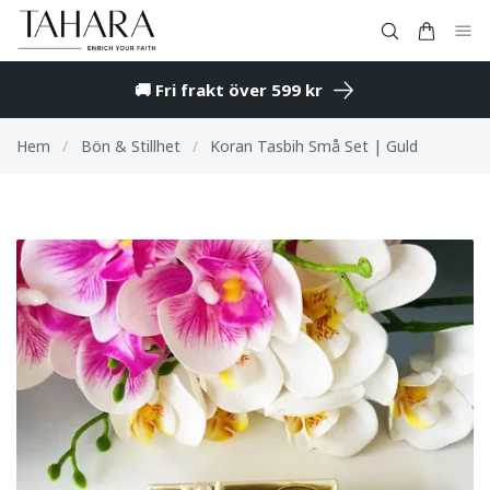
🚚 Fri frakt över 599 kr
Hem
/
Bön & Stillhet
/
Koran Tasbih Små Set | Guld