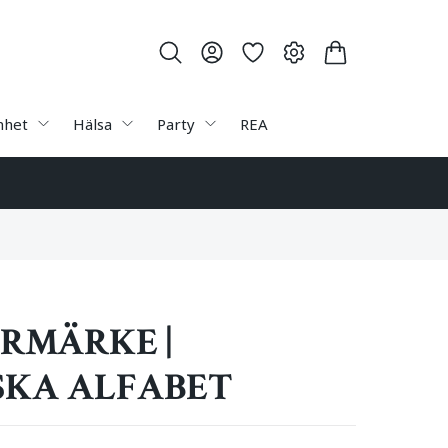
nhet
Hälsa
Party
REA
ERMÄRKE |
SKA ALFABET