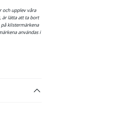
är och upplev våra
är lätta att ta bort
va på klistermärkena
rmärkena användas i