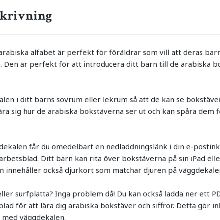
krivning
arabiska alfabet är perfekt för föräldrar som vill att deras barn
. Den är perfekt för att introducera ditt barn till de arabiska b
en i ditt barns sovrum eller lekrum så att de kan se bokstäver
ra sig hur de arabiska bokstäverna ser ut och kan spåra dem för
ekalen får du omedelbart en nedladdningslänk i din e-postinko
betsblad. Ditt barn kan rita över bokstäverna på sin iPad eller 
n innehåller också djurkort som matchar djuren på väggdekale
eller surfplatta? Inga problem då! Du kan också ladda ner et
lad för att lära dig arabiska bokstäver och siffror. Detta gör i
ig med väggdekalen.