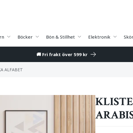
rn
Böcker
Bön & Stillhet
Elektronik
Skö
🚚 Fri frakt över 599 kr
KA ALFABET
KLIST
ARABI