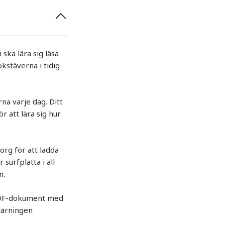
 ska lära sig läsa
okstäverna i tidig
na varje dag. Ditt
 att lära sig hur
rg för att ladda
surfplatta i all
n.
t PDF-dokument med
nlärningen