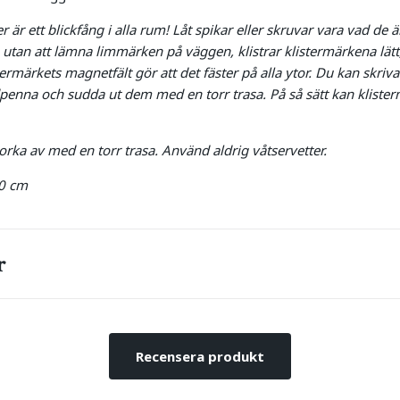
er är ett blickfång i alla rum! Låt spikar eller skruvar vara vad de 
: utan att lämna limmärken på väggen, klistrar klistermärkena lätt, 
stermärkets magnetfält gör att det fäster på alla ytor. Du kan skri
enna och sudda ut dem med en torr trasa. På så sätt kan kliste
rka av med en torr trasa. Använd aldrig våtservetter.
00 cm
r
Recensera produkt