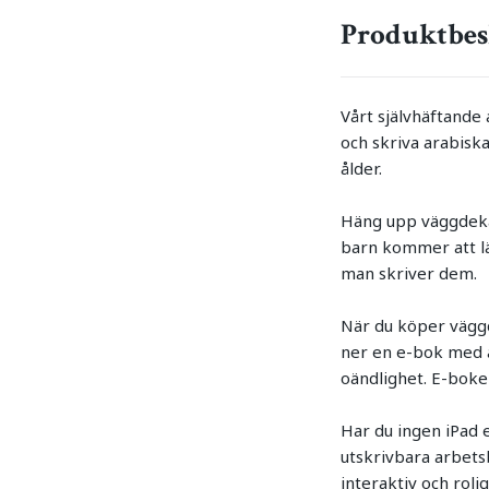
Produktbes
Vårt självhäftande 
och skriva arabiska
ålder.
Häng upp väggdekal
barn kommer att lä
man skriver dem.
När du köper väggd
ner en e-bok med ar
oändlighet. E-boke
Har du ingen iPad 
utskrivbara arbetsb
interaktiv och rol