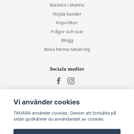
Butiken i Malmö
Nöjda kunder
Köpvillkor
Frågor och svar
Blogg
Boka henna tatuering
Sociala medier
Vi använder cookies
Ta del av senaste nytt och unika erbjudanden!
TAHARA använder cookies. Genom att fortsätta på
sidan godkänner du användandet av cookies.
Prenumerera