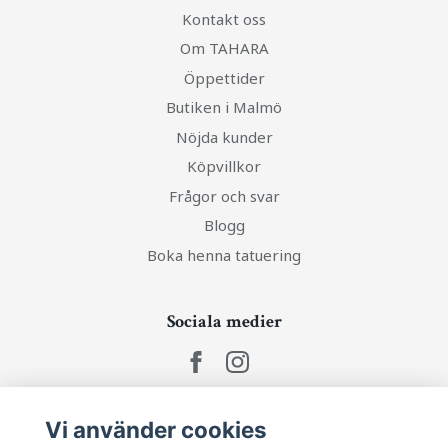
Kontakt oss
Om TAHARA
Öppettider
Butiken i Malmö
Nöjda kunder
Köpvillkor
Frågor och svar
Blogg
Boka henna tatuering
Sociala medier
Vi använder cookies
Ta del av senaste nytt och unika erbjudanden!