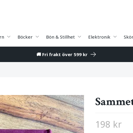
rn
Böcker
Bön & Stillhet
Elektronik
Skö
🚚 Fri frakt över 599 kr
Sammet
198 kr