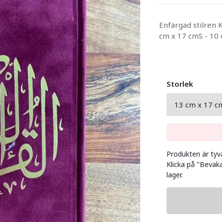
Enfärgad stilren 
cm x 17 cmS - 10
Storlek
Produkten är tyvär
Klicka på "Bevaka
lager.