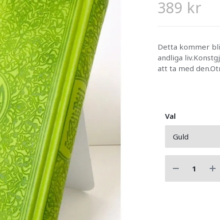
389 kr
Detta kommer bli d
andliga liv.Konst
att ta med den.Ot
Val