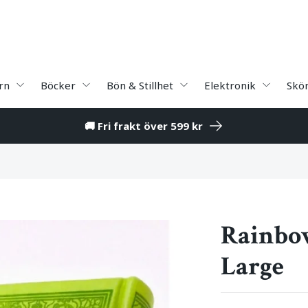
rn
Böcker
Bön & Stillhet
Elektronik
Skö
🚚 Fri frakt över 599 kr
Rainbo
Large