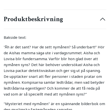
Produktbeskrivning
Bakside text:
"Åh är det sant? Har de sett nymånen? Så underbart!" Hör
de Aishas mamma säga ute i vardagsrummet. Aisha och
Lovisa blir fundersamma. Varför blir hon glad över att
nymånen syns? Det här behöver undersökas! Aisha och
Lovisa packar detektivväskan och ger sig ut på spaning.
De upptäcker snart att fler personer i staden pratar om
nymånen. Kompisarna samlar ledtrådar, men vad betyder
ledtrådarna egentligen? Och kommer de att få reda på
vad som är så speciellt med att nymånen syns?"
"Mysteriet med nymånen" är en spännande bilderbok om
den muslimska fastemånaden ramadan.