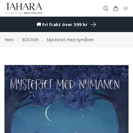
🚚 Fri frakt över 599 kr
Hem
/
BÖCKER
/
Mysteriet med nymånen