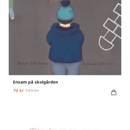
Ensam på skolgården
70 kr
139 kr