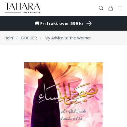
🚚 Fri frakt över 599 kr
Hem
/
BÖCKER
/
My Advice to the Women