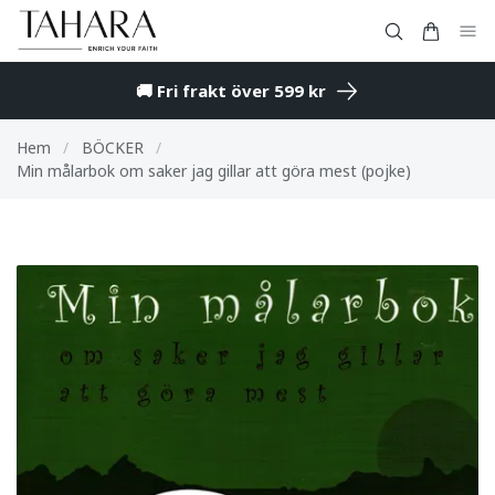
🚚 Fri frakt över 599 kr
Hem
/
BÖCKER
/
Min målarbok om saker jag gillar att göra mest (pojke)