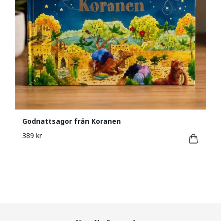
Godnattsagor från Koranen
389 kr