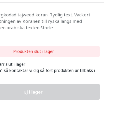
ärgkodad tajweed koran. Tydlig text. Vackert
ningen av Koranen till ryska längs med
en arabiska texten.Storle
Produkten slut i lager
r slut i lager.
" så kontaktar vi dig så fort produkten är tillbaks i
Ej i lager