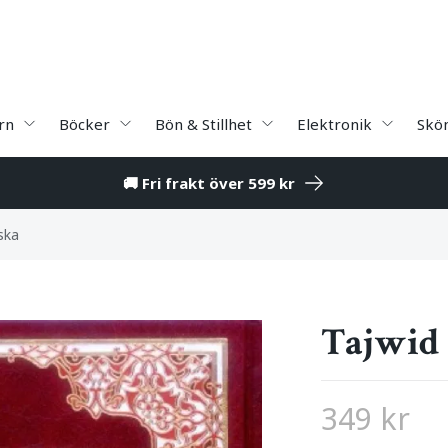
rn
Böcker
Bön & Stillhet
Elektronik
Skö
🚚 Fri frakt över 599 kr
ska
Tajwid
349 kr