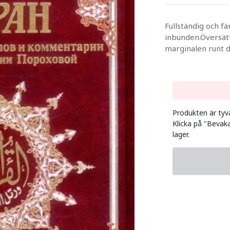
Fullständig och f
inbunden.Översätt
marginalen runt d
Produkten är tyvär
Klicka på "Bevaka
lager.