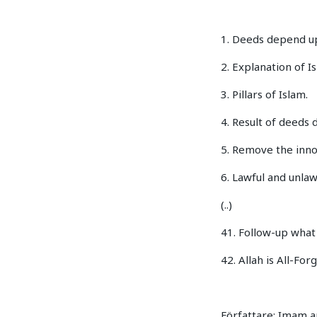
1. Deeds depend up
2. Explanation of I
3. Pillars of Islam.
4. Result of deeds 
5. Remove the inno
6. Lawful and unlaw
(..)
41. Follow-up what
42. Allah is All-Forg
Författare: Imam 