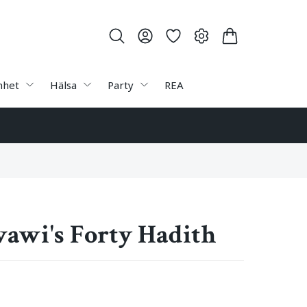
nhet
Hälsa
Party
REA
awi's Forty Hadith