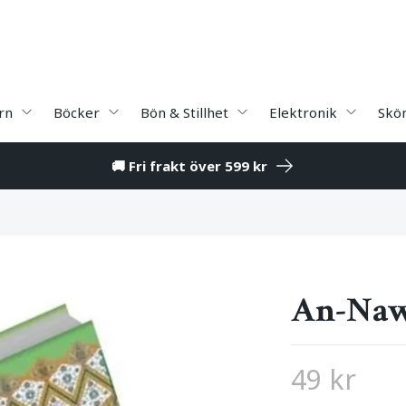
rn
Böcker
Bön & Stillhet
Elektronik
Skö
🚚 Fri frakt över 599 kr
An-Naw
49 kr