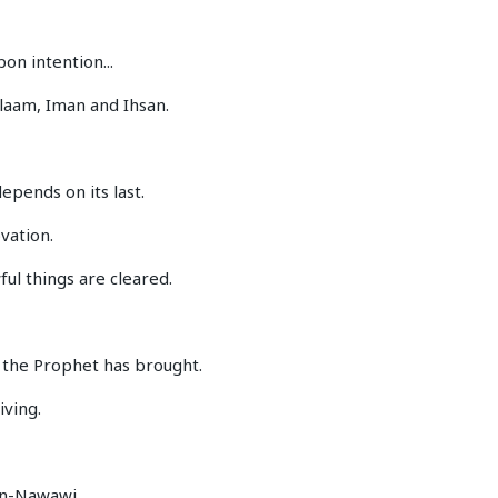
on intention...
slaam, Iman and Ihsan.
depends on its last.
vation.
ful things are cleared.
 the Prophet has brought.
iving.
an-Nawawi