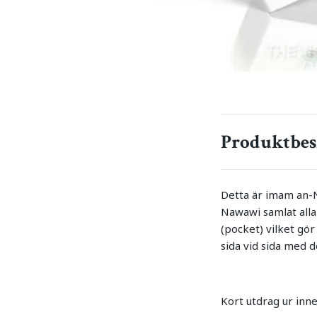
Produktbes
Detta är imam an-N
Nawawi samlat alla 
(pocket) vilket gö
sida vid sida med d
Kort utdrag ur inn