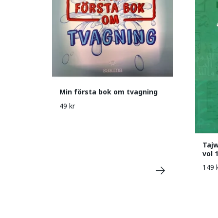
Min första bok om tvagning
49 kr
Tajw
vol 
149 