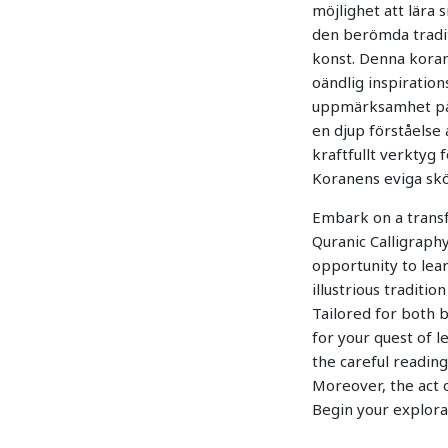
möjlighet att lära 
den berömda traditi
konst. Denna koran
oändlig inspiration
uppmärksamhet på de
en djup förståelse 
kraftfullt verktyg
Koranens eviga sk
Embark on a transf
Quranic Calligraph
opportunity to lear
illustrious traditio
Tailored for both b
for your quest of l
the careful reading
Moreover, the act o
Begin your explora