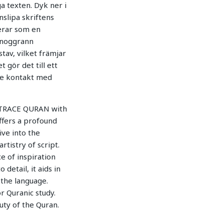
ga texten. Dyk ner i
nslipa skriftens
erar som en
d noggrann
tav, vilket främjar
 gör det till ett
are kontakt med
is TRACE QURAN with
ffers a profound
ive into the
rtistry of script.
e of inspiration
detail, it aids in
 the language.
r Quranic study.
uty of the Quran.