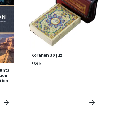
Koranen 30 Juz
389 kr
ounts
tion
tion