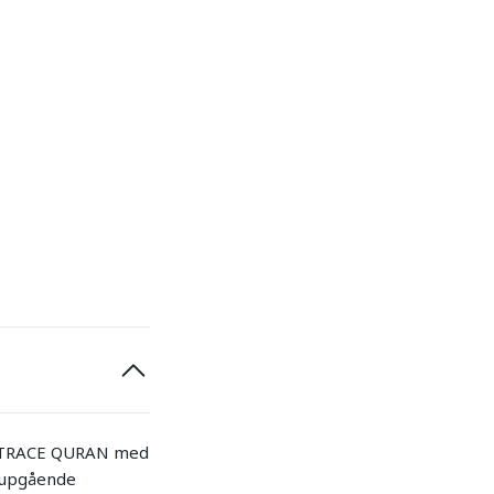
na TRACE QURAN med
djupgående