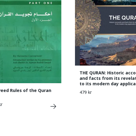
THE QURAN: Historic acc
and facts from its revela
to its modern day applica
eed Rules of the Quran
479 kr
1
kr