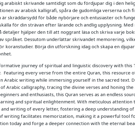
sig arabiskt skrivande samtidigt som du fördjupar dig i den heli
onen av arabisk kalligrafi, spåra de gudomliga verserna och fi
 är skräddarsydd för både nybörjare och entusiaster och fung
skälla för din strävan efter lärande och andlig upplysning. Me
taljer hjälper den till att noggrant läsa och skriva varje boks
av språket. Dessutom underlättar skrivandet memorering, vilket
 för koranstudier. Börja din utforskning idag och skapa en djup
önhet.
ormative journey of spiritual and linguistic discovery with th
y. Featuring every verse from the entire Quran, this resource o
n Arabic writing while immersing yourself in the sacred text. D
n of Arabic calligraphy, tracing the divine verses and honing the a
eginners and enthusiasts, this Quran serves as an endless sourc
earning and spiritual enlightenment. With meticulous attention to 
 and writing of every letter, fostering a deep understanding of
f writing facilitates memorization, making it a powerful tool fo
tion today and forge a deeper connection with the eternal bea