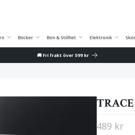
rn
Böcker
Bön & Stillhet
Elektronik
Skö
🚚 Fri frakt över 599 kr
TRACE
489 kr