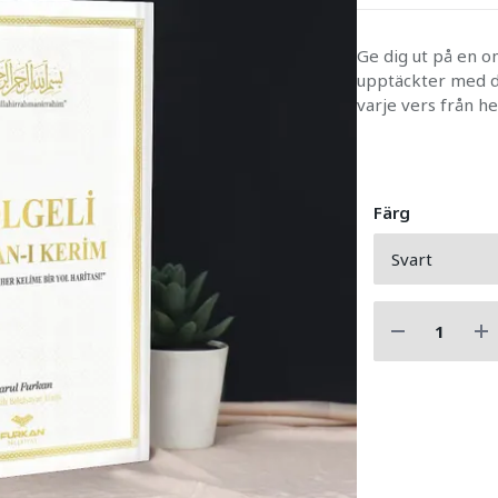
Ge dig ut på en o
upptäckter med d
varje vers från h
Färg