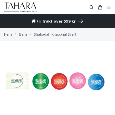
🚚 Fri frakt över 599 kr
Hem
/
Barn
/
Shahadah Knappnål Svart