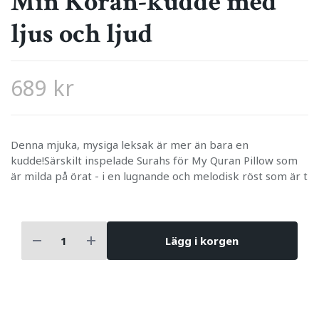
Min Koran-kudde med
ljus och ljud
689 kr
Denna mjuka, mysiga leksak är mer än bara en
kudde!Särskilt inspelade Surahs för My Quran Pillow som
är milda på örat - i en lugnande och melodisk röst som är t
Lägg i korgen