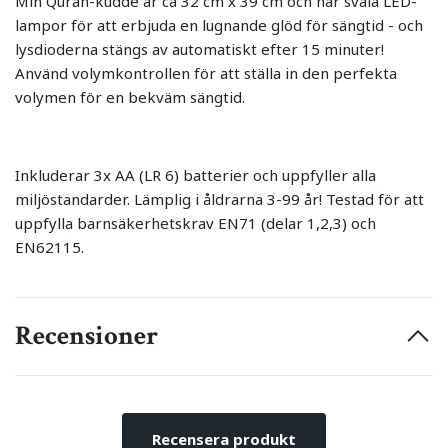
Min Quran-kudde är ca 32 cm x 39 cm och har svala LED-
lampor för att erbjuda en lugnande glöd för sängtid - och
lysdioderna stängs av automatiskt efter 15 minuter!
Använd volymkontrollen för att ställa in den perfekta
volymen för en bekväm sängtid.
Inkluderar 3x AA (LR 6) batterier och uppfyller alla
miljöstandarder. Lämplig i åldrarna 3-99 år! Testad för att
uppfylla barnsäkerhetskrav EN71 (delar 1,2,3) och
EN62115.
Recensioner
Recensera produkt