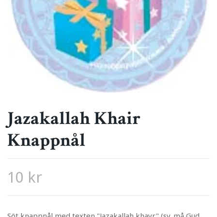
Jazakallah Khair
Knappnål
10 kr
Söt knappnål med texten "Jazakallah khayr" (sv. må Gud