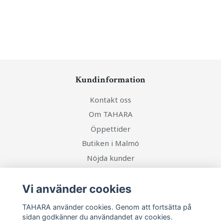
Kundinformation
Kontakt oss
Om TAHARA
Öppettider
Butiken i Malmö
Nöjda kunder
Köpvillkor
Frågor och svar
Vi använder cookies
Blogg
TAHARA använder cookies. Genom att fortsätta på
Boka henna tatuering
sidan godkänner du användandet av cookies.