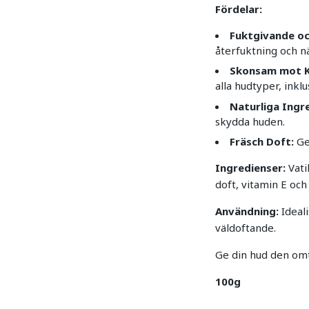
Fördelar:
Fuktgivande o
återfuktning och nä
Skonsam mot K
alla hudtyper, inklu
Naturliga Ingr
skydda huden.
Fräsch Doft:
Ge
Ingredienser:
Vati
doft, vitamin E och
Användning:
Ideali
väldoftande.
Ge din hud den omt
100g