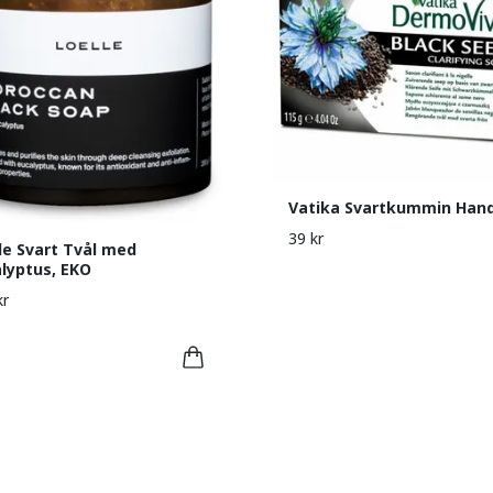
Vatika Svartkummin Hand
39 kr
le Svart Tvål med
lyptus, EKO
kr