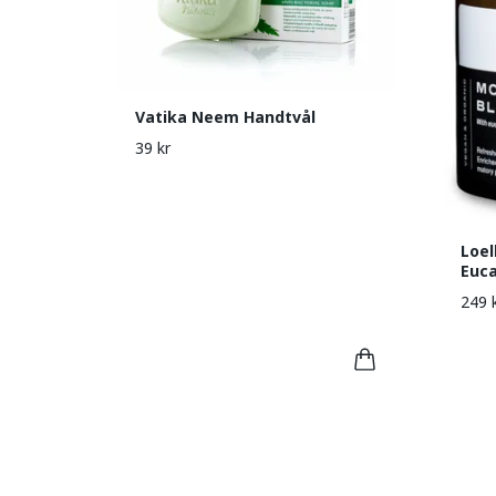
Vatika Neem Handtvål
39 kr
Loel
Euca
249 