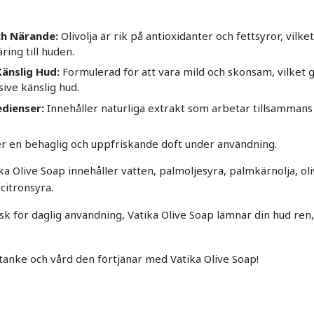
ch Närande:
Olivolja är rik på antioxidanter och fettsyror, vilke
ring till huden.
änslig Hud:
Formulerad för att vara mild och skonsam, vilket 
sive känslig hud.
edienser:
Innehåller naturliga extrakt som arbetar tillsammans 
r en behaglig och uppfriskande doft under användning.
ka Olive Soap innehåller vatten, palmoljesyra, palmkärnolja, olivo
 citronsyra.
sk för daglig användning, Vatika Olive Soap lämnar din hud ren
anke och vård den förtjänar med Vatika Olive Soap!