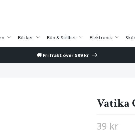
rn
Böcker
Bön & Stillhet
Elektronik
Skö
🚚 Fri frakt över 599 kr
Vatika 
39 kr