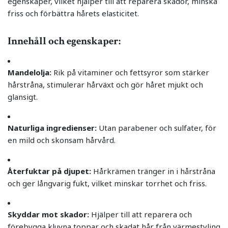
egenskaper, vilket hjälper till att reparera skador, minska
friss och förbättra hårets elasticitet.
Innehåll och egenskaper:
Mandelolja:
Rik på vitaminer och fettsyror som stärker
hårstråna, stimulerar hårväxt och gör håret mjukt och
glansigt.
Naturliga ingredienser:
Utan parabener och sulfater, för
en mild och skonsam hårvård.
Återfuktar på djupet:
Hårkrämen tränger in i hårstråna
och ger långvarig fukt, vilket minskar torrhet och friss.
Skyddar mot skador:
Hjälper till att reparera och
förebygga kluvna toppar och skadat hår från värmestyling