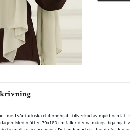
krivning
s med vår turkiska chiffonghijab, tillverkad av mjukt och lätt
dagen. Med måtten 70x180 cm faller denna mångsidiga hijab v
, både formella och vardagliga. Det andningsbara tyget gör den 