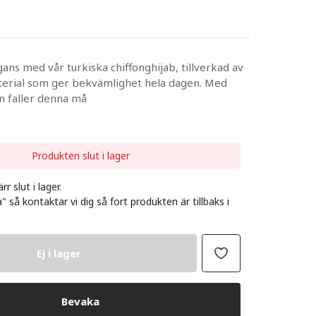
ans med vår turkiska chiffonghijab, tillverkad av
terial som ger bekvämlighet hela dagen. Med
 faller denna må
Produkten slut i lager
r slut i lager.
" så kontaktar vi dig så fort produkten är tillbaks i
Ej i lager
Bevaka