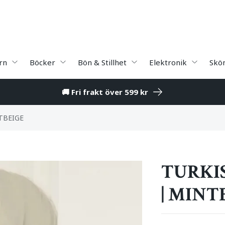
rn
Böcker
Bön & Stillhet
Elektronik
Skö
🚚 Fri frakt över 599 kr
TBEIGE
TURKI
| MINT