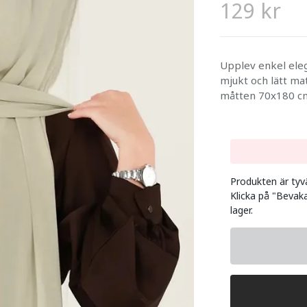
129 kr
Upplev enkel eleg
mjukt och lätt ma
måtten 70x180 cm
Produkten är tyvär
Klicka på "Bevaka
lager.