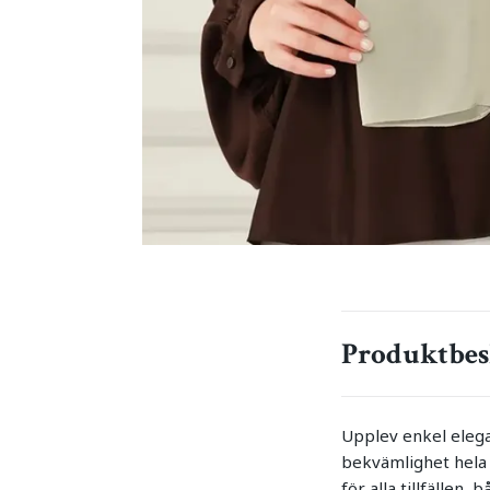
Produktbes
Upplev enkel elegan
bekvämlighet hela 
för alla tillfällen