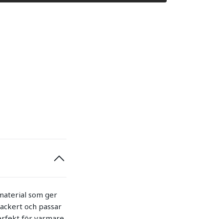
 material som ger
ackert och passar
perfekt för varmare