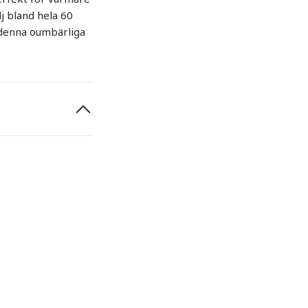
lj bland hela 60
 denna oumbärliga