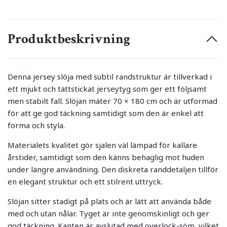
Produktbeskrivning
Denna jersey slöja med subtil randstruktur är tillverkad i
ett mjukt och tättstickat jerseytyg som ger ett följsamt
men stabilt fall. Slöjan mäter 70 × 180 cm och är utformad
för att ge god täckning samtidigt som den är enkel att
forma och styla.
Materialets kvalitet gör sjalen väl lämpad för kallare
årstider, samtidigt som den känns behaglig mot huden
under längre användning. Den diskreta randdetaljen tillför
en elegant struktur och ett stilrent uttryck.
Slöjan sitter stadigt på plats och är lätt att använda både
med och utan nålar. Tyget är inte genomskinligt och ger
god täckning. Kanten är avslutad med overlock-söm, vilket