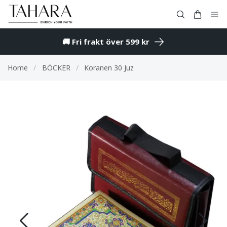
🚚 Fri frakt över 599 kr
Home
/
BÖCKER
/
Koranen 30 Juz