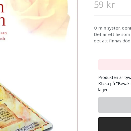
59 kr
O min syster, den
Det är ett liv so
det att finnas död
Produkten är tyvär
Klicka på "Bevaka
lager.