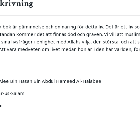
krivning
 bok är påminnelse och en näring för detta liv. Det är ett liv s
utändan kommer det att finnas död och graven. Vi vill att musli
sina livsfrågor i enlighet med Allahs vilja, den största, och att
Att vara medveten om livet medan hon är i den här världen, för
h Alee Bin Hasan Bin Abdul Hameed Al-Halabee
ar-us-Salam
rm