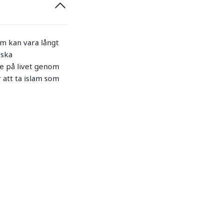
om kan vara långt
mska
 se på livet genom
 att ta islam som