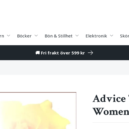
rn
Böcker
Bön & Stillhet
Elektronik
Skö
🚚 Fri frakt över 599 kr
Advice
Wome