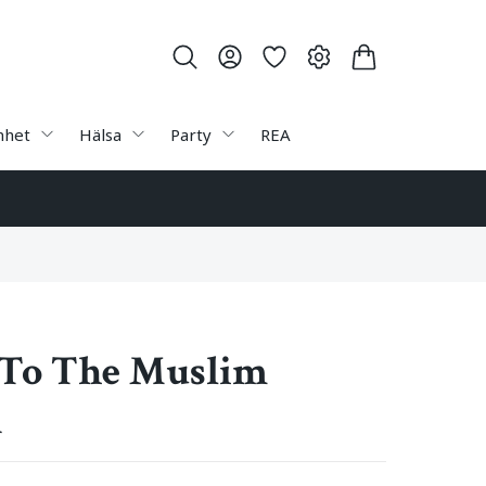
nhet
Hälsa
Party
REA
 To The Muslim
n