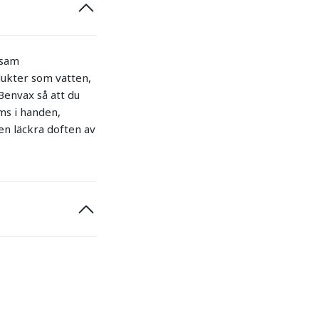
nsam
dukter som vatten,
Benvax så att du
ms i handen,
en läckra doften av