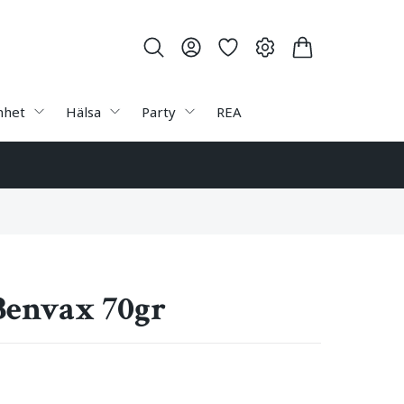
nhet
Hälsa
Party
REA
Benvax 70gr