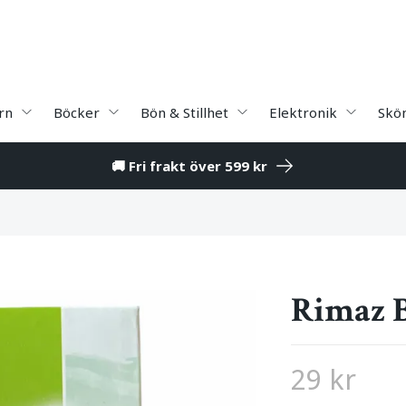
rn
Böcker
Bön & Stillhet
Elektronik
Skö
🚚 Fri frakt över 599 kr
Rimaz 
29 kr