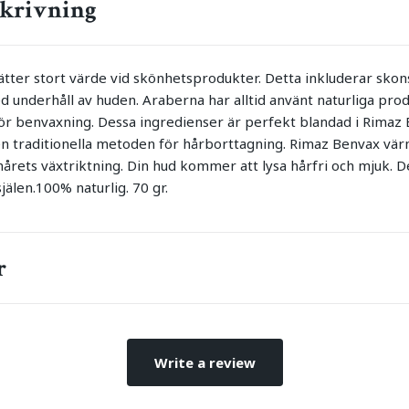
krivning
ätter stort värde vid skönhetsprodukter. Detta inkluderar sko
 underhåll av huden. Araberna har alltid använt naturliga pro
för benvaxning. Dessa ingredienser är perfekt blandad i Rimaz 
en traditionella metoden för hårborttagning. Rimaz Benvax vär
hårets växtriktning. Din hud kommer att lysa hårfri och mjuk. D
själen.100% naturlig. 70 gr.
r
Write a review