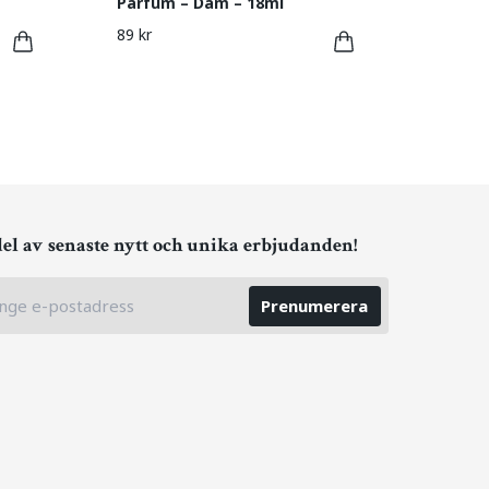
Parfum – Dam – 18ml
89 kr
del av senaste nytt och unika erbjudanden!
Prenumerera