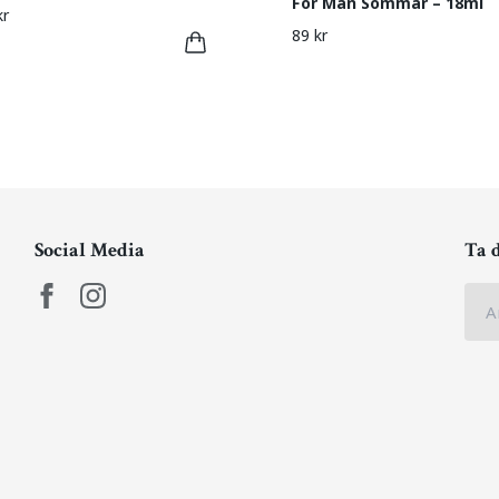
För Män Sommar – 18ml
kr
89 kr
Social Media
Ta 