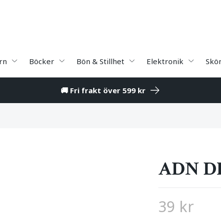
rn
Böcker
Bön & Stillhet
Elektronik
Skö
🚚 Fri frakt över 599 kr
ADN D
39 kr