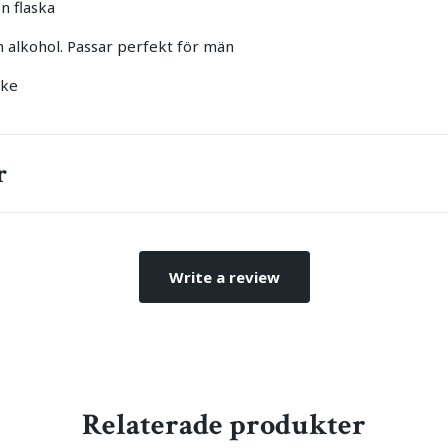
on flaska
 alkohol. Passar perfekt för män
ike
r
Write a review
Relaterade produkter