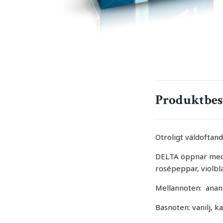
Produktbes
Otroligt väldoftand
DELTA öppnar med 
rosépeppar, violbl
Mellannoten:
anana
Basnoten: vanilj, k