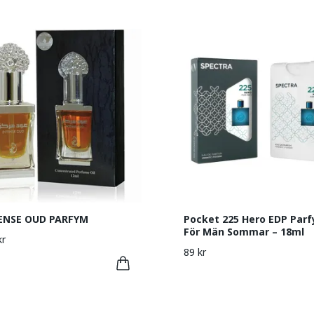
ENSE OUD PARFYM
Pocket 225 Hero EDP Par
För Män Sommar – 18ml
kr
89 kr